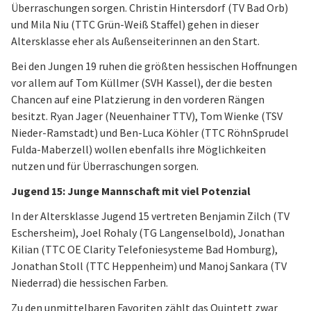
Überraschungen sorgen. Christin Hintersdorf (TV Bad Orb)
und Mila Niu (TTC Grün-Weiß Staffel) gehen in dieser
Altersklasse eher als Außenseiterinnen an den Start.
Bei den Jungen 19 ruhen die größten hessischen Hoffnungen
vor allem auf Tom Küllmer (SVH Kassel), der die besten
Chancen auf eine Platzierung in den vorderen Rängen
besitzt. Ryan Jager (Neuenhainer TTV), Tom Wienke (TSV
Nieder-Ramstadt) und Ben-Luca Köhler (TTC RöhnSprudel
Fulda-Maberzell) wollen ebenfalls ihre Möglichkeiten
nutzen und für Überraschungen sorgen.
Jugend 15: Junge Mannschaft mit viel Potenzial
In der Altersklasse Jugend 15 vertreten Benjamin Zilch (TV
Eschersheim), Joel Rohaly (TG Langenselbold), Jonathan
Kilian (TTC OE Clarity Telefoniesysteme Bad Homburg),
Jonathan Stoll (TTC Heppenheim) und Manoj Sankara (TV
Niederrad) die hessischen Farben.
Zu den unmittelbaren Favoriten zählt das Quintett zwar