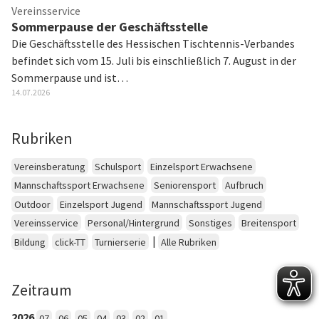
Vereinsservice
Sommerpause der Geschäftsstelle
Die Geschäftsstelle des Hessischen Tischtennis-Verbandes
befindet sich vom 15. Juli bis einschließlich 7. August in der
Sommerpause und ist…
14.07.2026
Rubriken
Vereinsberatung
Schulsport
Einzelsport Erwachsene
Mannschaftssport Erwachsene
Seniorensport
Aufbruch
Outdoor
Einzelsport Jugend
Mannschaftssport Jugend
Vereinsservice
Personal/Hintergrund
Sonstiges
Breitensport
|
Bildung
click-TT
Turnierserie
Alle Rubriken
Zeitraum
2026
07
06
05
04
03
02
01