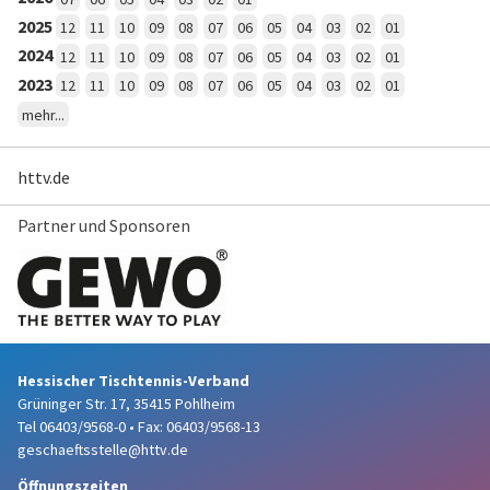
2025
12
11
10
09
08
07
06
05
04
03
02
01
2024
12
11
10
09
08
07
06
05
04
03
02
01
2023
12
11
10
09
08
07
06
05
04
03
02
01
mehr...
httv.de
Partner und Sponsoren
Hessischer Tischtennis-Verband
Grüninger Str. 17, 35415 Pohlheim
Tel 06403/9568-0
•
Fax: 06403/9568-13
geschaeftsstelle@httv.de
Öffnungszeiten