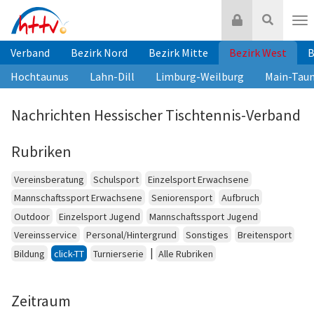
Zum
Login
Suche
Inhalt
Nav
springen
Verband
Bezirk Nord
Bezirk Mitte
Bezirk West
B
Hochtaunus
Lahn-Dill
Limburg-Weilburg
Main-Tau
Nachrichten Hessischer Tischtennis-Verband
Rubriken
Vereinsberatung
Schulsport
Einzelsport Erwachsene
Mannschaftssport Erwachsene
Seniorensport
Aufbruch
Outdoor
Einzelsport Jugend
Mannschaftssport Jugend
Vereinsservice
Personal/Hintergrund
Sonstiges
Breitensport
|
Bildung
click-TT
Turnierserie
Alle Rubriken
Zeitraum