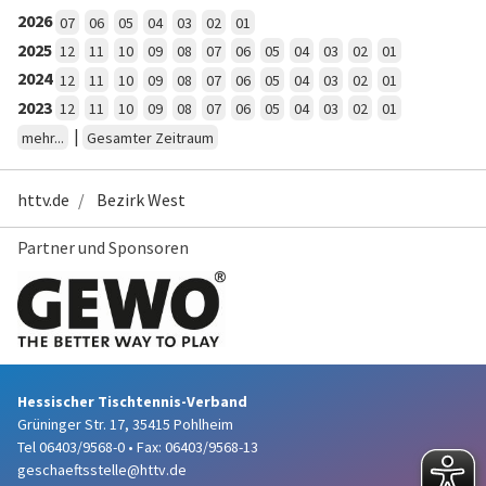
2026
07
06
05
04
03
02
01
2025
12
11
10
09
08
07
06
05
04
03
02
01
2024
12
11
10
09
08
07
06
05
04
03
02
01
2023
12
11
10
09
08
07
06
05
04
03
02
01
|
mehr...
Gesamter Zeitraum
httv.de
Bezirk West
Partner und Sponsoren
Hessischer Tischtennis-Verband
Grüninger Str. 17, 35415 Pohlheim
Tel 06403/9568-0
•
Fax: 06403/9568-13
geschaeftsstelle@httv.de