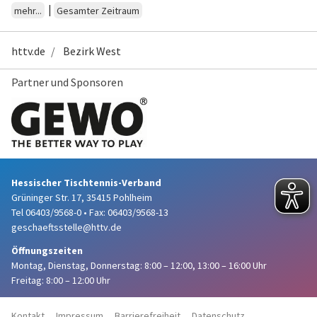
|
mehr...
Gesamter Zeitraum
httv.de
Bezirk West
Partner und Sponsoren
Hessischer Tischtennis-Verband
Grüninger Str. 17, 35415 Pohlheim
Tel 06403/9568-0
•
Fax: 06403/9568-13
geschaeftsstelle@httv.de
Öffnungszeiten
Montag, Dienstag, Donnerstag:
8:00 – 12:00,
13:00 – 16:00 Uhr
Freitag: 8:00 – 12:00 Uhr
Kontakt
Impressum
Barrierefreiheit
Datenschutz