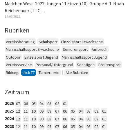
Mädchen West 2022: Jungen 11 Einzel(10): Gruppe A: 1. Noah
Reichenauer (TTC…
14.06.2022
Rubriken
Vereinsberatung
Schulsport
Einzelsport Erwachsene
Mannschaftssport Erwachsene
Seniorensport
Aufbruch
Outdoor
Einzelsport Jugend
Mannschaftssport Jugend
Vereinsservice
Personal/Hintergrund
Sonstiges
Breitensport
|
Bildung
click-TT
Turnierserie
Alle Rubriken
Zeitraum
2026
07
06
05
04
03
02
01
2025
12
11
10
09
08
07
06
05
04
03
02
01
2024
12
11
10
09
08
07
06
05
04
03
02
01
2023
12
11
10
09
08
07
06
05
04
03
02
01