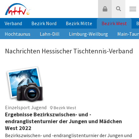
Zum
Login
Suche
Inhalt
Nav
springen
Verband
Bezirk Nord
Bezirk Mitte
Bezirk West
B
Hochtaunus
Lahn-Dill
Limburg-Weilburg
Main-Tau
Nachrichten Hessischer Tischtennis-Verband
Einzelsport Jugend
Bezirk West
Ergebnisse Bezirkszwischen- und -
endranglistenturnier der Jungen und Mädchen
West 2022
Bezirkszwischen- und -endranglistenturnier der Jungen und