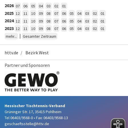
2026
07
06
05
04
03
02
01
2025
12
11
10
09
08
07
06
05
04
03
02
01
2024
12
11
10
09
08
07
06
05
04
03
02
01
2023
12
11
10
09
08
07
06
05
04
03
02
01
|
mehr...
Gesamter Zeitraum
httv.de
Bezirk West
Partner und Sponsoren
Hessischer Tischtennis-Verband
Grüninger Str. 17, 35415 Pohlheim
Tel 06403/9568-0
•
Fax: 06403/9568-13
geschaeftsstelle@httv.de