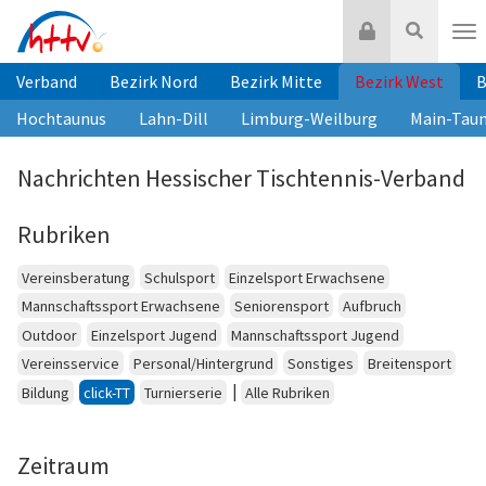
Zum
Login
Suche
Inhalt
Nav
springen
Verband
Bezirk Nord
Bezirk Mitte
Bezirk West
B
Hochtaunus
Lahn-Dill
Limburg-Weilburg
Main-Tau
Nachrichten Hessischer Tischtennis-Verband
Rubriken
Vereinsberatung
Schulsport
Einzelsport Erwachsene
Mannschaftssport Erwachsene
Seniorensport
Aufbruch
Outdoor
Einzelsport Jugend
Mannschaftssport Jugend
Vereinsservice
Personal/Hintergrund
Sonstiges
Breitensport
|
Bildung
click-TT
Turnierserie
Alle Rubriken
Zeitraum