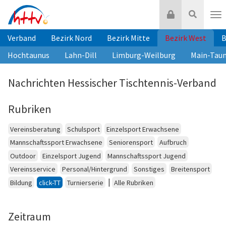
Zum
Login
Suche
Inhalt
Nav
springen
Verband
Bezirk Nord
Bezirk Mitte
Bezirk West
B
Hochtaunus
Lahn-Dill
Limburg-Weilburg
Main-Tau
Nachrichten Hessischer Tischtennis-Verband
Rubriken
Vereinsberatung
Schulsport
Einzelsport Erwachsene
Mannschaftssport Erwachsene
Seniorensport
Aufbruch
Outdoor
Einzelsport Jugend
Mannschaftssport Jugend
Vereinsservice
Personal/Hintergrund
Sonstiges
Breitensport
|
Bildung
click-TT
Turnierserie
Alle Rubriken
Zeitraum