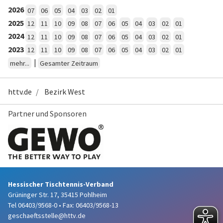
2026
07
06
05
04
03
02
01
2025
12
11
10
09
08
07
06
05
04
03
02
01
2024
12
11
10
09
08
07
06
05
04
03
02
01
2023
12
11
10
09
08
07
06
05
04
03
02
01
|
mehr...
Gesamter Zeitraum
httv.de
Bezirk West
Partner und Sponsoren
Hessischer Tischtennis-Verband
Grüninger Str. 17, 35415 Pohlheim
Tel 06403/9568-0
•
Fax: 06403/9568-13
geschaeftsstelle@httv.de