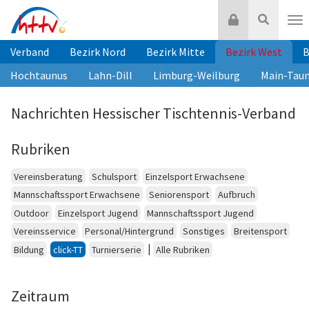
Zum
Login
Suche
Inhalt
Nav
springen
Verband
Bezirk Nord
Bezirk Mitte
Bezirk West
B
Hochtaunus
Lahn-Dill
Limburg-Weilburg
Main-Tau
Nachrichten Hessischer Tischtennis-Verband
Rubriken
Vereinsberatung
Schulsport
Einzelsport Erwachsene
Mannschaftssport Erwachsene
Seniorensport
Aufbruch
Outdoor
Einzelsport Jugend
Mannschaftssport Jugend
Vereinsservice
Personal/Hintergrund
Sonstiges
Breitensport
|
Bildung
click-TT
Turnierserie
Alle Rubriken
Zeitraum