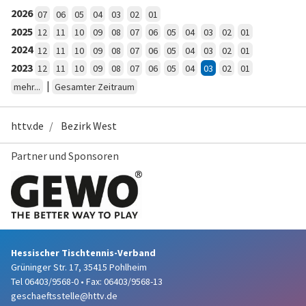
2026
07
06
05
04
03
02
01
2025
12
11
10
09
08
07
06
05
04
03
02
01
2024
12
11
10
09
08
07
06
05
04
03
02
01
2023
12
11
10
09
08
07
06
05
04
03
02
01
|
mehr...
Gesamter Zeitraum
httv.de
Bezirk West
Partner und Sponsoren
Hessischer Tischtennis-Verband
Grüninger Str. 17, 35415 Pohlheim
Tel 06403/9568-0
•
Fax: 06403/9568-13
geschaeftsstelle@httv.de