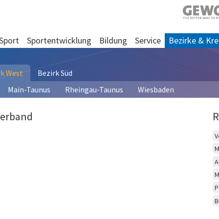
Sport
Sportentwicklung
Bildung
Service
Bezirke & Kre
rk West
Bezirk Süd
Main-Taunus
Rheingau-Taunus
Wiesbaden
Verband
R
V
M
A
M
P
B