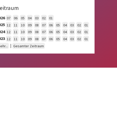
eitraum
026
07
06
05
04
03
02
01
025
12
11
10
09
08
07
06
05
04
03
02
01
024
12
11
10
09
08
07
06
05
04
03
02
01
023
12
11
10
09
08
07
06
05
04
03
02
01
|
ehr...
Gesamter Zeitraum