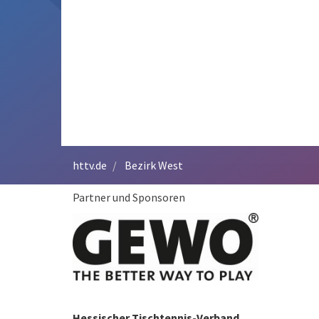
httv.de
Bezirk West
Partner und Sponsoren
Hessischer Tischtennis-Verband