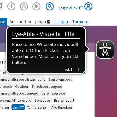
Suche
Suche
Login click-TT
ise
Anschriften
plopp
Ligen
Turniere
ubriken
ereinsberatung
Schulsport
Einzelsport Erwachsene
annschaftssport Erwachsene
Seniorensport
ufbruch
Outdoor
Einzelsport Jugend
annschaftssport Jugend
Vereinsservice
ersonal/Hintergrund
Sonstiges
Breitensport
|
ildung
click-TT
Turnierserie
Alle Rubriken