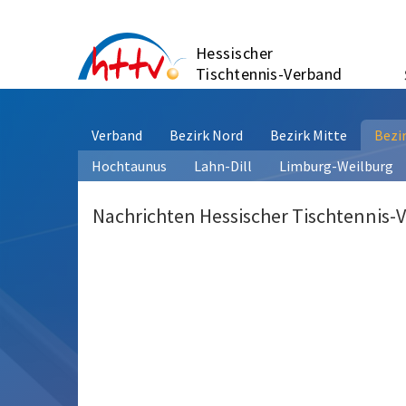
Zum
Inhalt
Hessischer
springen
Tischtennis-Verband
Verband
Bezirk Nord
Bezirk Mitte
Bezi
Hochtaunus
Lahn-Dill
Limburg-Weilburg
Nachrichten Hessischer Tischtennis-