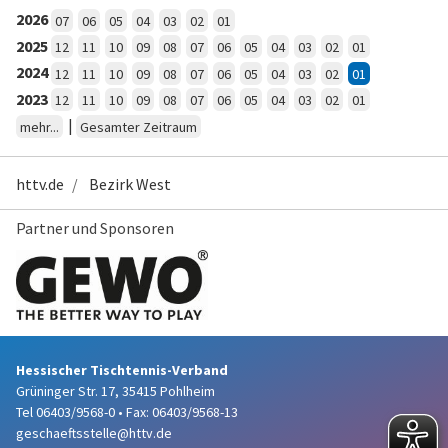
2026
07
06
05
04
03
02
01
2025
12
11
10
09
08
07
06
05
04
03
02
01
2024
12
11
10
09
08
07
06
05
04
03
02
01
2023
12
11
10
09
08
07
06
05
04
03
02
01
|
mehr...
Gesamter Zeitraum
httv.de
Bezirk West
Partner und Sponsoren
Hessischer Tischtennis-Verband
Grüninger Str. 17, 35415 Pohlheim
Tel 06403/9568-0
•
Fax: 06403/9568-13
geschaeftsstelle@httv.de