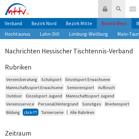
Zum
Login
Suche
Inhalt
Nav
springen
Verband
Bezirk Nord
Bezirk Mitte
Bezirk West
B
Hochtaunus
Lahn-Dill
Limburg-Weilburg
Main-Tau
Nachrichten Hessischer Tischtennis-Verband
Rubriken
Vereinsberatung
Schulsport
Einzelsport Erwachsene
Mannschaftssport Erwachsene
Seniorensport
Aufbruch
Outdoor
Einzelsport Jugend
Mannschaftssport Jugend
Vereinsservice
Personal/Hintergrund
Sonstiges
Breitensport
|
Bildung
click-TT
Turnierserie
Alle Rubriken
Zeitraum