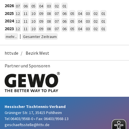
2026
07
06
05
04
03
02
01
2025
12
11
10
09
08
07
06
05
04
03
02
01
2024
12
11
10
09
08
07
06
05
04
03
02
01
2023
12
11
10
09
08
07
06
05
04
03
02
01
|
mehr...
Gesamter Zeitraum
httv.de
Bezirk West
Partner und Sponsoren
Hessischer Tischtennis-Verband
Grüninger Str. 17, 35415 Pohlheim
Tel 06403/9568-0
•
Fax: 06403/9568-13
geschaeftsstelle@httv.de