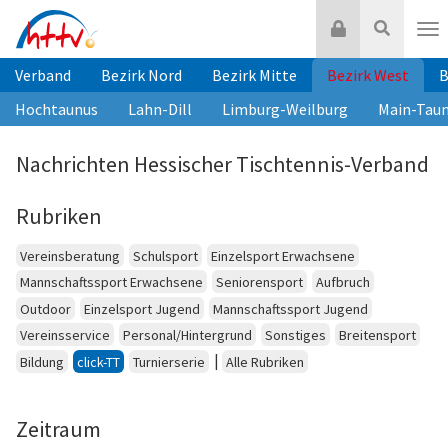
Zum
Login
Suche
Inhalt
Nav
springen
Verband
Bezirk Nord
Bezirk Mitte
Bezirk West
B
Hochtaunus
Lahn-Dill
Limburg-Weilburg
Main-Tau
Nachrichten Hessischer Tischtennis-Verband
Rubriken
Vereinsberatung
Schulsport
Einzelsport Erwachsene
Mannschaftssport Erwachsene
Seniorensport
Aufbruch
Outdoor
Einzelsport Jugend
Mannschaftssport Jugend
Vereinsservice
Personal/Hintergrund
Sonstiges
Breitensport
|
Bildung
click-TT
Turnierserie
Alle Rubriken
Zeitraum