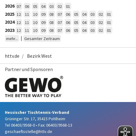
2026
07
06
05
04
03
02
01
2025
12
11
10
09
08
07
06
05
04
03
02
01
2024
12
11
10
09
08
07
06
05
04
03
02
01
2023
12
11
10
09
08
07
06
05
04
03
02
01
|
mehr...
Gesamter Zeitraum
httv.de
Bezirk West
Partner und Sponsoren
Hessischer Tischtennis-Verband
Grüninger Str. 17, 35415 Pohlheim
Tel 06403/9568-0
•
Fax: 06403/9568-13
geschaeftsstelle@httv.de