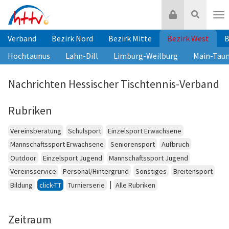
Zum
Login
Suche
Inhalt
Nav
springen
Verband
Bezirk Nord
Bezirk Mitte
Bezirk West
B
Hochtaunus
Lahn-Dill
Limburg-Weilburg
Main-Tau
Nachrichten Hessischer Tischtennis-Verband
Rubriken
Vereinsberatung
Schulsport
Einzelsport Erwachsene
Mannschaftssport Erwachsene
Seniorensport
Aufbruch
Outdoor
Einzelsport Jugend
Mannschaftssport Jugend
Vereinsservice
Personal/Hintergrund
Sonstiges
Breitensport
|
Bildung
click-TT
Turnierserie
Alle Rubriken
Zeitraum