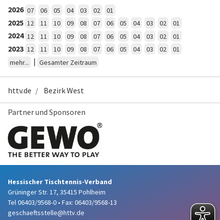
2026
07
06
05
04
03
02
01
2025
12
11
10
09
08
07
06
05
04
03
02
01
2024
12
11
10
09
08
07
06
05
04
03
02
01
2023
12
11
10
09
08
07
06
05
04
03
02
01
|
mehr...
Gesamter Zeitraum
httv.de
Bezirk West
Partner und Sponsoren
Hessischer Tischtennis-Verband
Grüninger Str. 17, 35415 Pohlheim
Tel 06403/9568-0
•
Fax: 06403/9568-13
geschaeftsstelle@httv.de