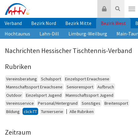
Zum
Login
Suche
Inhalt
Nav
springen
Verband
Bezirk Nord
Bezirk Mitte
Bezirk West
B
Hochtaunus
Lahn-Dill
Limburg-Weilburg
Main-Tau
Nachrichten Hessischer Tischtennis-Verband
Rubriken
Vereinsberatung
Schulsport
Einzelsport Erwachsene
Mannschaftssport Erwachsene
Seniorensport
Aufbruch
Outdoor
Einzelsport Jugend
Mannschaftssport Jugend
Vereinsservice
Personal/Hintergrund
Sonstiges
Breitensport
|
Bildung
click-TT
Turnierserie
Alle Rubriken
Zeitraum