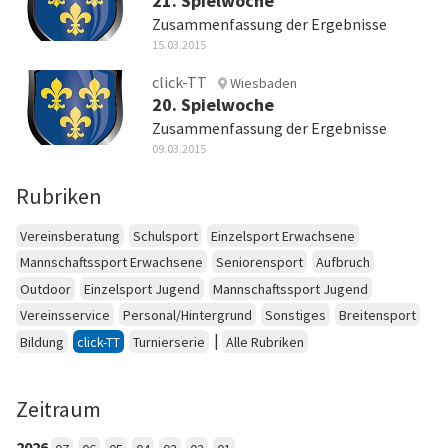
21. Spielwoche
Zusammenfassung der Ergebnisse
15.03.2015
click-TT
Wiesbaden
20. Spielwoche
Zusammenfassung der Ergebnisse
09.03.2015
Rubriken
Vereinsberatung
Schulsport
Einzelsport Erwachsene
Mannschaftssport Erwachsene
Seniorensport
Aufbruch
Outdoor
Einzelsport Jugend
Mannschaftssport Jugend
Vereinsservice
Personal/Hintergrund
Sonstiges
Breitensport
|
Bildung
click-TT
Turnierserie
Alle Rubriken
Zeitraum
2026