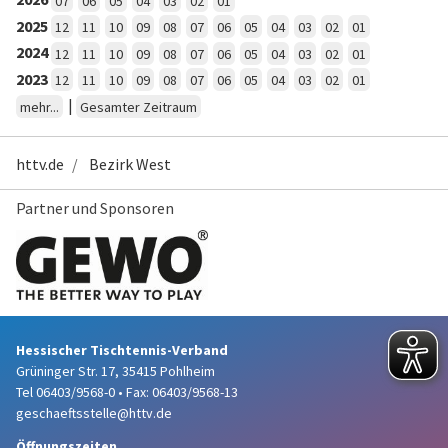
07
06
05
04
03
02
01
2025
12
11
10
09
08
07
06
05
04
03
02
01
2024
12
11
10
09
08
07
06
05
04
03
02
01
2023
12
11
10
09
08
07
06
05
04
03
02
01
|
mehr...
Gesamter Zeitraum
httv.de
Bezirk West
Partner und Sponsoren
Hessischer Tischtennis-Verband
Grüninger Str. 17, 35415 Pohlheim
Tel 06403/9568-0
•
Fax: 06403/9568-13
geschaeftsstelle@httv.de
Öffnungszeiten