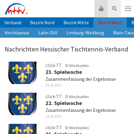
Zum
Login
Suche
Inhalt
Nav
springen
Verband
Bezirk Nord
Bezirk Mitte
Bezirk West
B
Hochtaunus
Lahn-Dill
Limburg-Weilburg
Main-Tau
Nachrichten Hessischer Tischtennis-Verband
click-TT
Wiesbaden
23. Spielwoche
Zusammenfassung der Ergebnisse
29.03.2015
click-TT
Wiesbaden
22. Spielwoche
Zusammenfassung der Ergebnisse
23.03.2015
click-TT
Wiesbaden