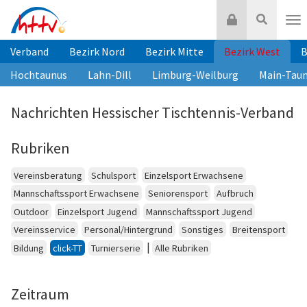
Zum
Login
Suche
Inhalt
Nav
springen
Verband
Bezirk Nord
Bezirk Mitte
Bezirk West
B
Hochtaunus
Lahn-Dill
Limburg-Weilburg
Main-Tau
Nachrichten Hessischer Tischtennis-Verband
Rubriken
Vereinsberatung
Schulsport
Einzelsport Erwachsene
Mannschaftssport Erwachsene
Seniorensport
Aufbruch
Outdoor
Einzelsport Jugend
Mannschaftssport Jugend
Vereinsservice
Personal/Hintergrund
Sonstiges
Breitensport
|
Bildung
click-TT
Turnierserie
Alle Rubriken
Zeitraum