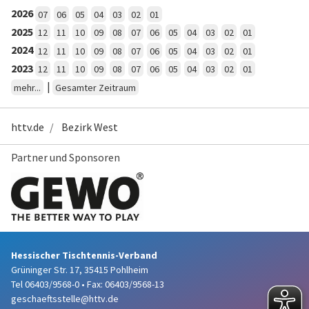
2026
07
06
05
04
03
02
01
2025
12
11
10
09
08
07
06
05
04
03
02
01
2024
12
11
10
09
08
07
06
05
04
03
02
01
2023
12
11
10
09
08
07
06
05
04
03
02
01
|
mehr...
Gesamter Zeitraum
httv.de
Bezirk West
Partner und Sponsoren
Hessischer Tischtennis-Verband
Grüninger Str. 17, 35415 Pohlheim
Tel 06403/9568-0
•
Fax: 06403/9568-13
geschaeftsstelle@httv.de