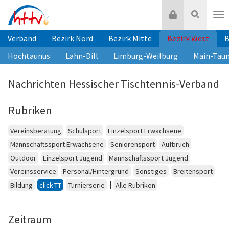
Zum
Login
Suche
Inhalt
Nav
springen
Verband
Bezirk Nord
Bezirk Mitte
Bezirk West
B
Hochtaunus
Lahn-Dill
Limburg-Weilburg
Main-Tau
Nachrichten Hessischer Tischtennis-Verband
Rubriken
Vereinsberatung
Schulsport
Einzelsport Erwachsene
Mannschaftssport Erwachsene
Seniorensport
Aufbruch
Outdoor
Einzelsport Jugend
Mannschaftssport Jugend
Vereinsservice
Personal/Hintergrund
Sonstiges
Breitensport
|
Bildung
click-TT
Turnierserie
Alle Rubriken
Zeitraum