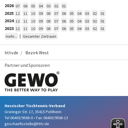
2026
07
06
05
04
03
02
01
2025
12
11
10
09
08
07
06
05
04
03
02
01
2024
12
11
10
09
08
07
06
05
04
03
02
01
2023
12
11
10
09
08
07
06
05
04
03
02
01
|
mehr...
Gesamter Zeitraum
httv.de
Bezirk West
Partner und Sponsoren
Hessischer Tischtennis-Verband
Grüninger Str. 17, 35415 Pohlheim
Tel 06403/9568-0
•
Fax: 06403/9568-13
geschaeftsstelle@httv.de