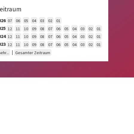
eitraum
026
07
06
05
04
03
02
01
025
12
11
10
09
08
07
06
05
04
03
02
01
024
12
11
10
09
08
07
06
05
04
03
02
01
023
12
11
10
09
08
07
06
05
04
03
02
01
|
ehr...
Gesamter Zeitraum