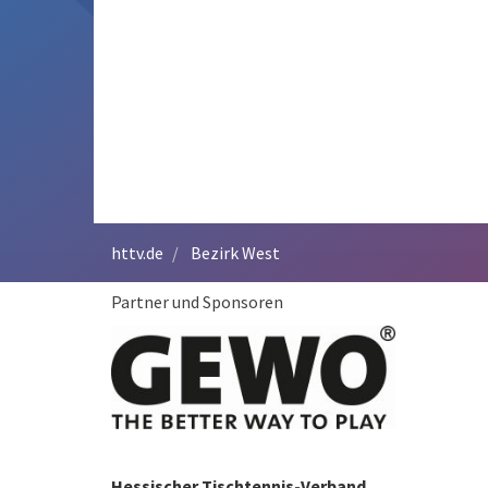
httv.de
Bezirk West
Partner und Sponsoren
Hessischer Tischtennis-Verband