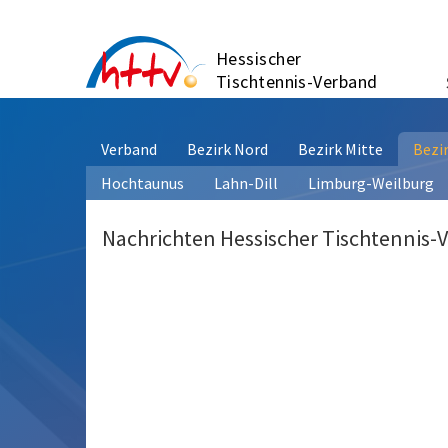
Zum
Inhalt
Hessischer
springen
Tischtennis-Verband
Verband
Bezirk Nord
Bezirk Mitte
Bezi
Hochtaunus
Lahn-Dill
Limburg-Weilburg
Nachrichten Hessischer Tischtennis-