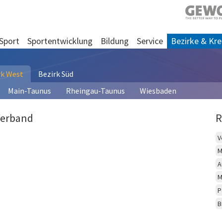
Sport
Sportentwicklung
Bildung
Service
Bezirke & Kre
rk West
Bezirk Süd
Main-Taunus
Rheingau-Taunus
Wiesbaden
Verband
R
V
M
A
M
P
B