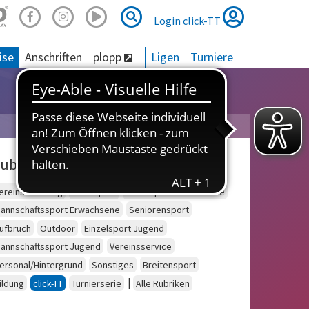
Suche
Suche
Login click-TT
ise
Anschriften
plopp
Ligen
Turniere
ubriken
ereinsberatung
Schulsport
Einzelsport Erwachsene
annschaftssport Erwachsene
Seniorensport
ufbruch
Outdoor
Einzelsport Jugend
annschaftssport Jugend
Vereinsservice
ersonal/Hintergrund
Sonstiges
Breitensport
|
ildung
click-TT
Turnierserie
Alle Rubriken