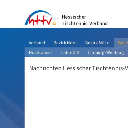
Zum
Inhalt
Hessischer
springen
Tischtennis-Verband
Verband
Bezirk Nord
Bezirk Mitte
Bezi
Hochtaunus
Lahn-Dill
Limburg-Weilburg
Nachrichten Hessischer Tischtennis-