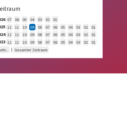
eitraum
026
07
06
05
04
03
02
01
025
12
11
10
09
08
07
06
05
04
03
02
01
024
12
11
10
09
08
07
06
05
04
03
02
01
023
12
11
10
09
08
07
06
05
04
03
02
01
|
ehr...
Gesamter Zeitraum