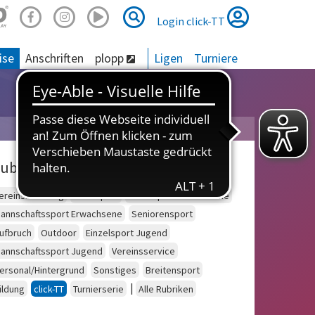
Suche
Suche
Login click-TT
ise
Anschriften
plopp
Ligen
Turniere
ubriken
ereinsberatung
Schulsport
Einzelsport Erwachsene
annschaftssport Erwachsene
Seniorensport
ufbruch
Outdoor
Einzelsport Jugend
annschaftssport Jugend
Vereinsservice
ersonal/Hintergrund
Sonstiges
Breitensport
|
ildung
click-TT
Turnierserie
Alle Rubriken