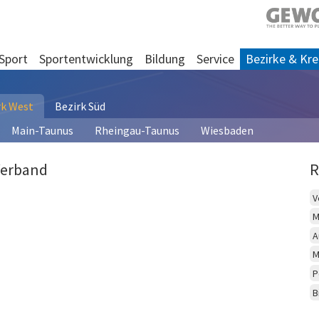
Sport
Sportentwicklung
Bildung
Service
Bezirke & Kre
rk West
Bezirk Süd
Main-Taunus
Rheingau-Taunus
Wiesbaden
Verband
R
V
M
A
M
P
B