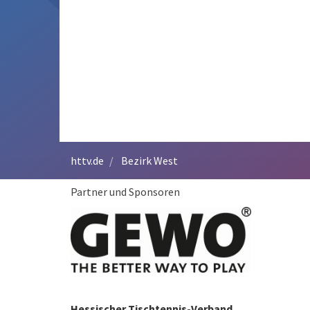
httv.de
Bezirk West
Partner und Sponsoren
Hessischer Tischtennis-Verband