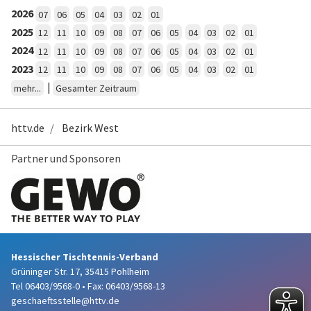
2026
07
06
05
04
03
02
01
2025
12
11
10
09
08
07
06
05
04
03
02
01
2024
12
11
10
09
08
07
06
05
04
03
02
01
2023
12
11
10
09
08
07
06
05
04
03
02
01
|
mehr...
Gesamter Zeitraum
httv.de
Bezirk West
Partner und Sponsoren
Hessischer Tischtennis-Verband
Grüninger Str. 17, 35415 Pohlheim
Tel 06403/9568-0
•
Fax: 06403/9568-13
geschaeftsstelle@httv.de