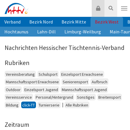
Zum
Login
Suche
Inhalt
Nav
springen
Verband
Bezirk Nord
Bezirk Mitte
Bezirk West
B
Hochtaunus
Lahn-Dill
Limburg-Weilburg
Main-Tau
Nachrichten Hessischer Tischtennis-Verband
Rubriken
Vereinsberatung
Schulsport
Einzelsport Erwachsene
Mannschaftssport Erwachsene
Seniorensport
Aufbruch
Outdoor
Einzelsport Jugend
Mannschaftssport Jugend
Vereinsservice
Personal/Hintergrund
Sonstiges
Breitensport
|
Bildung
click-TT
Turnierserie
Alle Rubriken
Zeitraum