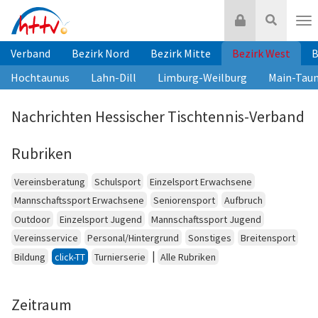
Zum
Login
Suche
Inhalt
Nav
springen
Verband
Bezirk Nord
Bezirk Mitte
Bezirk West
B
Hochtaunus
Lahn-Dill
Limburg-Weilburg
Main-Tau
Nachrichten Hessischer Tischtennis-Verband
Rubriken
Vereinsberatung
Schulsport
Einzelsport Erwachsene
Mannschaftssport Erwachsene
Seniorensport
Aufbruch
Outdoor
Einzelsport Jugend
Mannschaftssport Jugend
Vereinsservice
Personal/Hintergrund
Sonstiges
Breitensport
|
Bildung
click-TT
Turnierserie
Alle Rubriken
Zeitraum