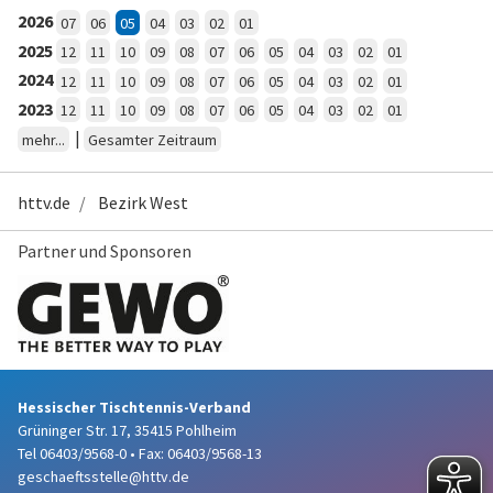
2026
07
06
05
04
03
02
01
2025
12
11
10
09
08
07
06
05
04
03
02
01
2024
12
11
10
09
08
07
06
05
04
03
02
01
2023
12
11
10
09
08
07
06
05
04
03
02
01
|
mehr...
Gesamter Zeitraum
httv.de
Bezirk West
Partner und Sponsoren
Hessischer Tischtennis-Verband
Grüninger Str. 17, 35415 Pohlheim
Tel 06403/9568-0
•
Fax: 06403/9568-13
geschaeftsstelle@httv.de