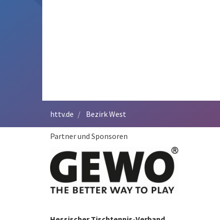
httv.de
Bezirk West
Partner und Sponsoren
Hessischer Tischtennis-Verband