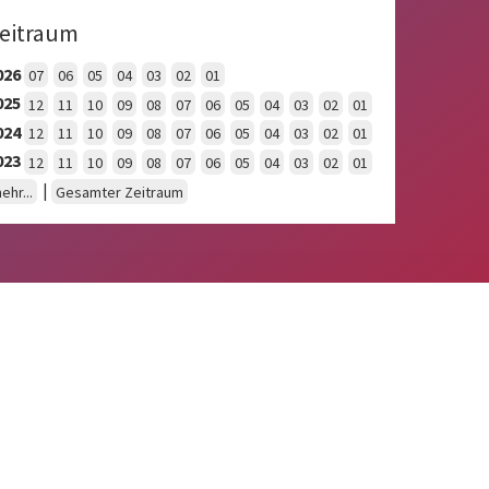
eitraum
026
07
06
05
04
03
02
01
025
12
11
10
09
08
07
06
05
04
03
02
01
024
12
11
10
09
08
07
06
05
04
03
02
01
023
12
11
10
09
08
07
06
05
04
03
02
01
|
ehr...
Gesamter Zeitraum