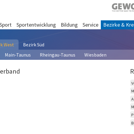
Sport
Sportentwicklung
Bildung
Service
Bezirke & Kre
rk West
Bezirk Süd
Main-Taunus
Rheingau-Taunus
Wiesbaden
Verband
R
V
M
A
M
P
B