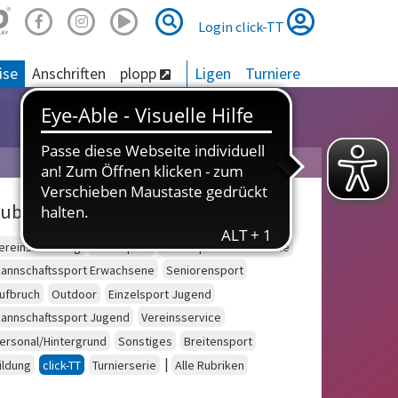
Suche
Suche
Login click-TT
ise
Anschriften
plopp
Ligen
Turniere
ubriken
ereinsberatung
Schulsport
Einzelsport Erwachsene
annschaftssport Erwachsene
Seniorensport
ufbruch
Outdoor
Einzelsport Jugend
annschaftssport Jugend
Vereinsservice
ersonal/Hintergrund
Sonstiges
Breitensport
|
ildung
click-TT
Turnierserie
Alle Rubriken