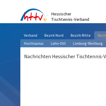
Zum
Inhalt
Hessischer
springen
Tischtennis-Verband
Verband
Bezirk Nord
Bezirk Mitte
Bezi
Hochtaunus
Lahn-Dill
Limburg-Weilburg
Nachrichten Hessischer Tischtennis-