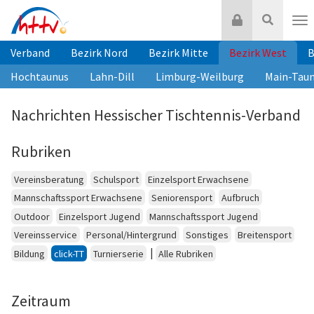
Zum
Login
Suche
Inhalt
Nav
springen
Verband
Bezirk Nord
Bezirk Mitte
Bezirk West
B
Hochtaunus
Lahn-Dill
Limburg-Weilburg
Main-Tau
Nachrichten Hessischer Tischtennis-Verband
Rubriken
Vereinsberatung
Schulsport
Einzelsport Erwachsene
Mannschaftssport Erwachsene
Seniorensport
Aufbruch
Outdoor
Einzelsport Jugend
Mannschaftssport Jugend
Vereinsservice
Personal/Hintergrund
Sonstiges
Breitensport
|
Bildung
click-TT
Turnierserie
Alle Rubriken
Zeitraum