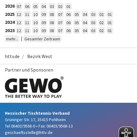
2026
07
06
05
04
03
02
01
2025
12
11
10
09
08
07
06
05
04
03
02
01
2024
12
11
10
09
08
07
06
05
04
03
02
01
2023
12
11
10
09
08
07
06
05
04
03
02
01
|
mehr...
Gesamter Zeitraum
httv.de
Bezirk West
Partner und Sponsoren
Hessischer Tischtennis-Verband
Grüninger Str. 17, 35415 Pohlheim
Tel 06403/9568-0
•
Fax: 06403/9568-13
geschaeftsstelle@httv.de