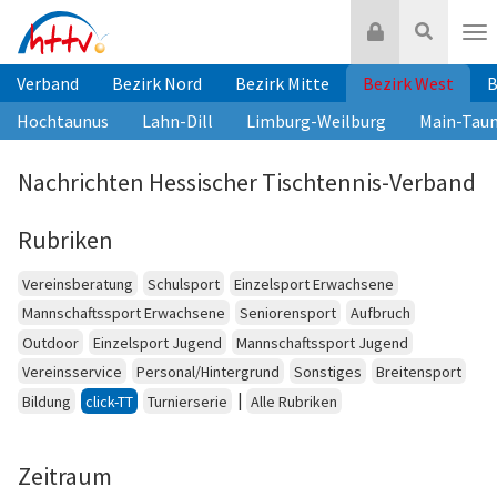
Zum
Login
Suche
Inhalt
Nav
springen
Verband
Bezirk Nord
Bezirk Mitte
Bezirk West
B
Hochtaunus
Lahn-Dill
Limburg-Weilburg
Main-Tau
Nachrichten Hessischer Tischtennis-Verband
Rubriken
Vereinsberatung
Schulsport
Einzelsport Erwachsene
Mannschaftssport Erwachsene
Seniorensport
Aufbruch
Outdoor
Einzelsport Jugend
Mannschaftssport Jugend
Vereinsservice
Personal/Hintergrund
Sonstiges
Breitensport
|
Bildung
click-TT
Turnierserie
Alle Rubriken
Zeitraum