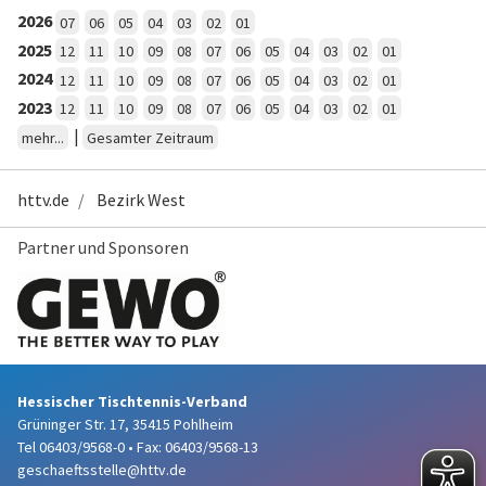
2026
07
06
05
04
03
02
01
2025
12
11
10
09
08
07
06
05
04
03
02
01
2024
12
11
10
09
08
07
06
05
04
03
02
01
2023
12
11
10
09
08
07
06
05
04
03
02
01
|
mehr...
Gesamter Zeitraum
httv.de
Bezirk West
Partner und Sponsoren
Hessischer Tischtennis-Verband
Grüninger Str. 17, 35415 Pohlheim
Tel 06403/9568-0
•
Fax: 06403/9568-13
geschaeftsstelle@httv.de