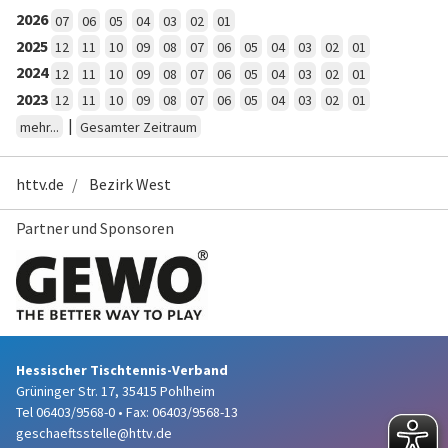
2026
07
06
05
04
03
02
01
2025
12
11
10
09
08
07
06
05
04
03
02
01
2024
12
11
10
09
08
07
06
05
04
03
02
01
2023
12
11
10
09
08
07
06
05
04
03
02
01
|
mehr...
Gesamter Zeitraum
httv.de
Bezirk West
Partner und Sponsoren
Hessischer Tischtennis-Verband
Grüninger Str. 17, 35415 Pohlheim
Tel 06403/9568-0
•
Fax: 06403/9568-13
geschaeftsstelle@httv.de