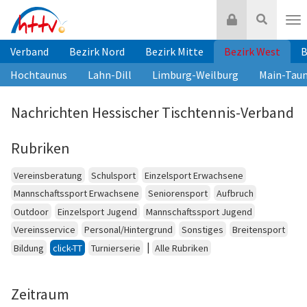
Zum
Login
Suche
Inhalt
Nav
springen
Verband
Bezirk Nord
Bezirk Mitte
Bezirk West
B
Hochtaunus
Lahn-Dill
Limburg-Weilburg
Main-Tau
Nachrichten Hessischer Tischtennis-Verband
Rubriken
Vereinsberatung
Schulsport
Einzelsport Erwachsene
Mannschaftssport Erwachsene
Seniorensport
Aufbruch
Outdoor
Einzelsport Jugend
Mannschaftssport Jugend
Vereinsservice
Personal/Hintergrund
Sonstiges
Breitensport
|
Bildung
click-TT
Turnierserie
Alle Rubriken
Zeitraum