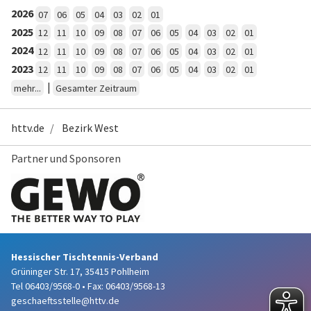
2026
07
06
05
04
03
02
01
2025
12
11
10
09
08
07
06
05
04
03
02
01
2024
12
11
10
09
08
07
06
05
04
03
02
01
2023
12
11
10
09
08
07
06
05
04
03
02
01
|
mehr...
Gesamter Zeitraum
httv.de
Bezirk West
Partner und Sponsoren
Hessischer Tischtennis-Verband
Grüninger Str. 17, 35415 Pohlheim
Tel 06403/9568-0
•
Fax: 06403/9568-13
geschaeftsstelle@httv.de