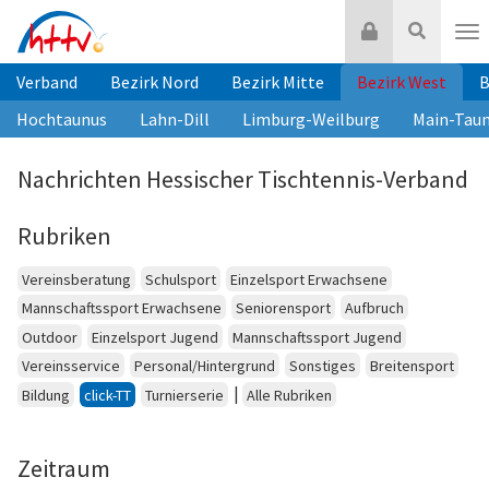
Zum
Login
Suche
Inhalt
Nav
springen
Verband
Bezirk Nord
Bezirk Mitte
Bezirk West
B
Hochtaunus
Lahn-Dill
Limburg-Weilburg
Main-Tau
Nachrichten Hessischer Tischtennis-Verband
Rubriken
Vereinsberatung
Schulsport
Einzelsport Erwachsene
Mannschaftssport Erwachsene
Seniorensport
Aufbruch
Outdoor
Einzelsport Jugend
Mannschaftssport Jugend
Vereinsservice
Personal/Hintergrund
Sonstiges
Breitensport
|
Bildung
click-TT
Turnierserie
Alle Rubriken
Zeitraum