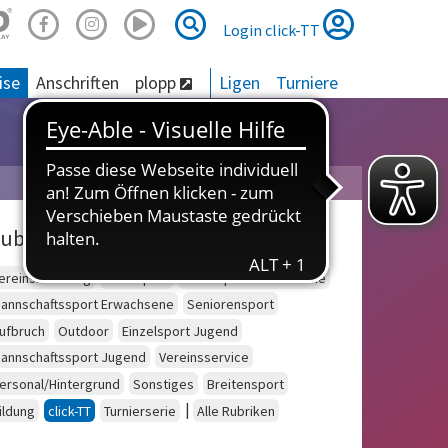
Suche
Suche
Login click-TT
ise
Anschriften
plopp
Ligen
Turniere
ubriken
ereinsberatung
Schulsport
Einzelsport Erwachsene
annschaftssport Erwachsene
Seniorensport
ufbruch
Outdoor
Einzelsport Jugend
annschaftssport Jugend
Vereinsservice
ersonal/Hintergrund
Sonstiges
Breitensport
|
ildung
click-TT
Turnierserie
Alle Rubriken