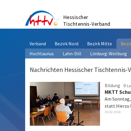
Zum
Inhalt
Hessischer
springen
Tischtennis-Verband
Verband
Bezirk Nord
Bezirk Mitte
Bezi
Hochtaunus
Lahn-Dill
Limburg-Weilburg
Nachrichten Hessischer Tischtennis-
Bildung
Lah
MKTT Schu
Am Sonntag, 
statt.Hierzu
20.02.2018