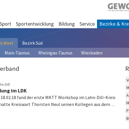
Sport
Sportentwicklung
Bildung
Service
Bezirke & Kre
rk West
Bezirk Süd
Main-Taunus
Rheingau-Taunus
Wiesbaden
Verband
R
V
n-Dill
M
lung im LDK
A
18.02.18 fand der erste MKTT Workshop im Lahn-Dill-Kreis
M
 hatte Kreiswart Thorsten Neul seinen Kollegen aus dem…
P
B