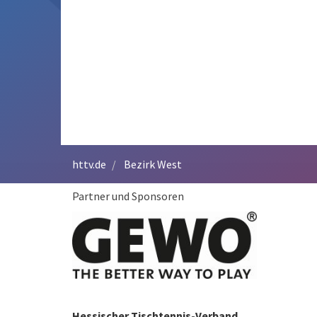
httv.de
Bezirk West
Partner und Sponsoren
Hessischer Tischtennis-Verband