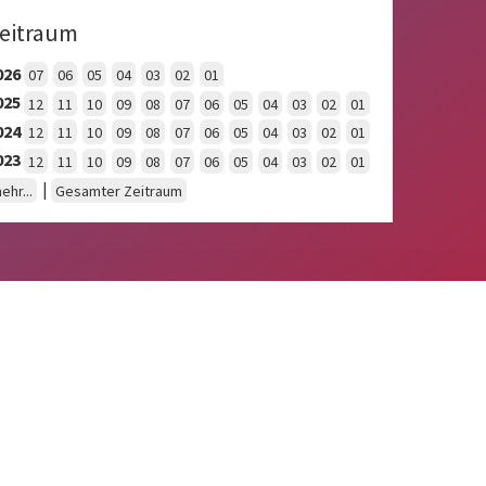
eitraum
026
07
06
05
04
03
02
01
025
12
11
10
09
08
07
06
05
04
03
02
01
024
12
11
10
09
08
07
06
05
04
03
02
01
023
12
11
10
09
08
07
06
05
04
03
02
01
|
ehr...
Gesamter Zeitraum